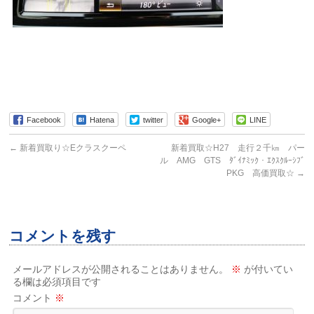
Facebook
Hatena
twitter
Google+
LINE
←
新着買取り☆Eクラスクーペ
新着買取☆H27 走行２千㎞ パー
ル AMG GTS ﾀﾞｲﾅﾐｯｸ・ｴｸｽｸﾙｰｼﾌﾞ
PKG 高価買取☆
→
コメントを残す
メールアドレスが公開されることはありません。
※
が付いてい
る欄は必須項目です
コメント
※