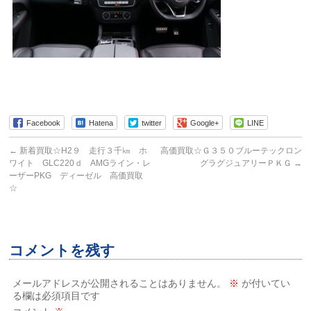
Facebook
Hatena
twitter
Google+
LINE
←
新着買取☆H2９ 走行３千㎞ ホ
高価買取☆Ｇ３５０ブルーテックロン
ワイト GLC220ｄ AMGライン・レ
グラグジュアリーＰＫＧ
→
ーザーPKG ディーゼル 高価買取
☆
コメントを残す
メールアドレスが公開されることはありません。
※
が付いてい
る欄は必須項目です