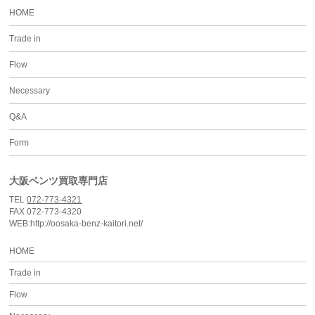
HOME
Trade in
Flow
Necessary
Q&A
Form
大阪ベンツ買取専門店
TEL
072-773-4321
FAX 072-773-4320
WEB:http://oosaka-benz-kaitori.net/
HOME
Trade in
Flow