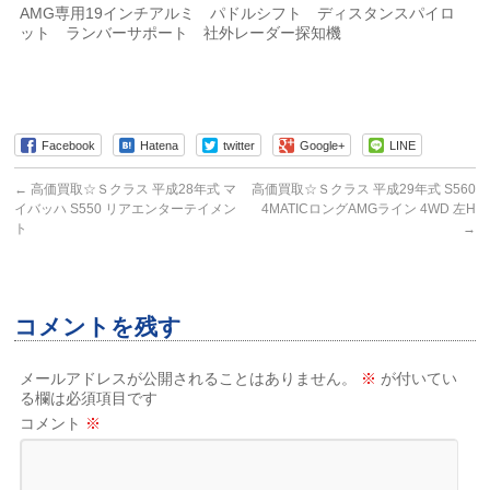
AMG専用19インチアルミ パドルシフト ディスタンスパイロ
ット ランバーサポート 社外レーダー探知機
Facebook
Hatena
twitter
Google+
LINE
←
高価買取☆Ｓクラス 平成28年式 マ
高価買取☆Ｓクラス 平成29年式 S560
イバッハ S550 リアエンターテイメン
4MATICロングAMGライン 4WD 左H
ト
→
コメントを残す
メールアドレスが公開されることはありません。
※
が付いてい
る欄は必須項目です
コメント
※