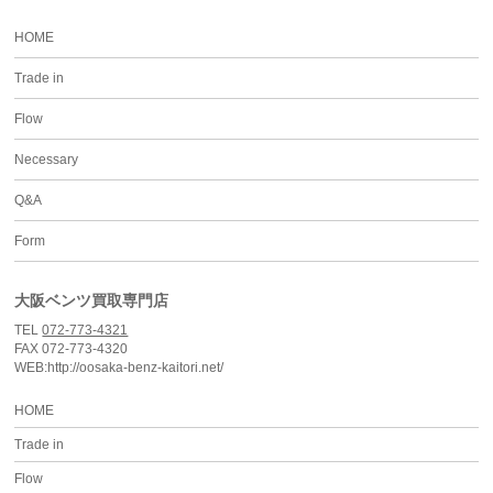
HOME
Trade in
Flow
Necessary
Q&A
Form
大阪ベンツ買取専門店
TEL
072-773-4321
FAX 072-773-4320
WEB:http://oosaka-benz-kaitori.net/
HOME
Trade in
Flow