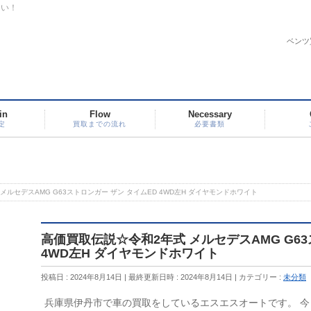
さい！
ベンツ
in
Flow
Necessary
定
買取までの流れ
必要書類
メルセデスAMG G63ストロンガー ザン タイムED 4WD左H ダイヤモンドホワイト
高価買取伝説☆令和2年式 メルセデスAMG G63
4WD左H ダイヤモンドホワイト
投稿日 : 2024年8月14日
最終更新日時 : 2024年8月14日
カテゴリー :
未分類
兵庫県伊丹市で車の買取をしているエスエスオートです。 今