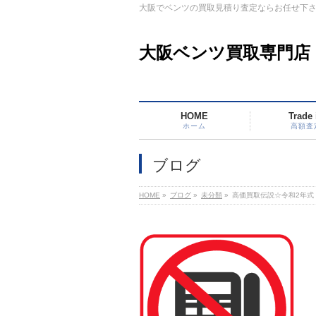
大阪でベンツの買取見積り査定ならお任せ下
大阪ベンツ買取専門店
HOME
Trade 
ホーム
高額査
ブログ
HOME
»
ブログ
»
未分類
»
高価買取伝説☆令和2年式 