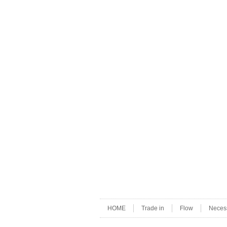
HOME
Trade in
Flow
Neces