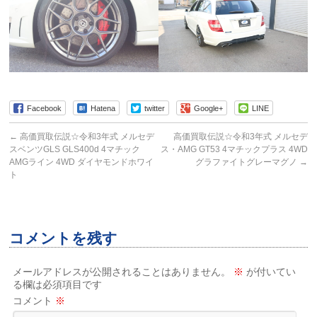
Facebook
Hatena
twitter
Google+
LINE
←
高価買取伝説☆令和3年式 メルセデ
高価買取伝説☆令和3年式 メルセデ
スベンツGLS GLS400d 4マチック
ス・AMG GT53 4マチックプラス 4WD
AMGライン 4WD ダイヤモンドホワイ
グラファイトグレーマグノ
→
ト
コメントを残す
メールアドレスが公開されることはありません。
※
が付いてい
る欄は必須項目です
コメント
※