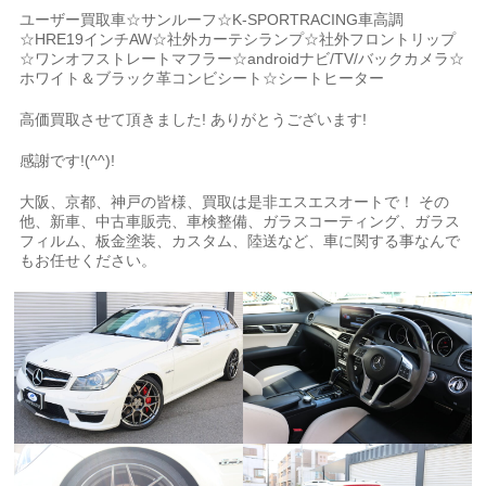
ユーザー買取車☆サンルーフ☆K-SPORTRACING車高調
☆HRE19インチAW☆社外カーテシランプ☆社外フロントリップ
☆ワンオフストレートマフラー☆androidナビ/TV/バックカメラ☆
ホワイト＆ブラック革コンビシート☆シートヒーター
高価買取させて頂きました! ありがとうございます!
感謝です!(^^)!
大阪、京都、神戸の皆様、買取は是非エスエスオートで！ その
他、新車、中古車販売、車検整備、ガラスコーティング、ガラス
フィルム、板金塗装、カスタム、陸送など、車に関する事なんで
もお任せください。