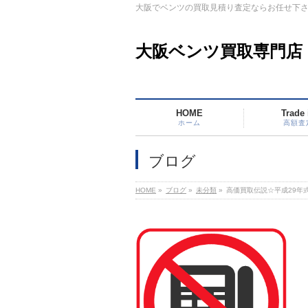
大阪でベンツの買取見積り査定ならお任せ下
大阪ベンツ買取専門店
HOME
Trade 
ホーム
高額査
ブログ
HOME
»
ブログ
»
未分類
»
高価買取伝説☆平成29年式