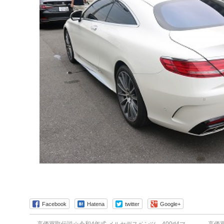
Facebook
Hatena
twitter
Google+
←
高価買取伝説☆令和4年式 メルセデスベンツ 400d4マ
高価