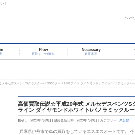
さい！
ベンツ
in
Flow
Necessary
定
買取までの流れ
必要書類
 メルセデスベンツSクラスクーペ S550クーペAMGライン ダイヤモンドホワイト/パノラミックル
高価買取伝説☆平成29年式 メルセデスベンツSク
ライン ダイヤモンドホワイト/パノラミックルー
投稿日 : 2023年7月9日
最終更新日時 : 2023年7月9日
カテゴリー :
未分類
兵庫県伊丹市で車の買取をしているエスエスオートです。 今