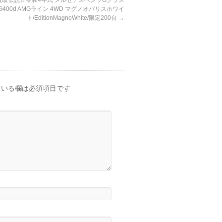
G400d AMGライン 4WD マグノオパリスホワイ
ト/EditionMagnoWhite/限定200台
→
いる欄は必須項目です